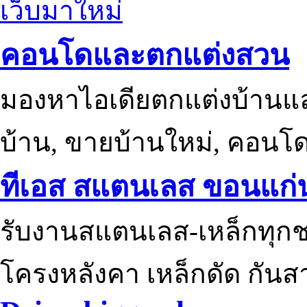
เว็บมาใหม่
คอนโดและตกแต่งสวน
มองหาไอเดียตกแต่งบ้านแ
บ้าน, ขายบ้านใหม่, คอนโ
ทีเอส สแตนเลส ขอนแก่
รับงานสแตนเลส-เหล็กทุกช
โครงหลังคา เหล็กดัด กันส