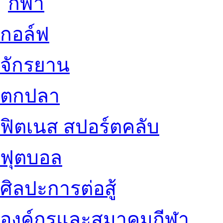
กอล์ฟ
จักรยาน
ตกปลา
ฟิตเนส สปอร์ตคลับ
ฟุตบอล
ศิลปะการต่อสู้
องค์กรและสมาคมกีฬา