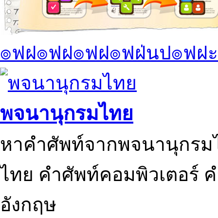
๏ฟฝ๏ฟฝ๏ฟฝ๏ฟฝ่นป๏ฟฝะ
พจนานุกรมไทย
หาคำศัพท์จากพจนานุกรมไ
ไทย คำศัพท์คอมพิวเตอร์ 
อังกฤษ