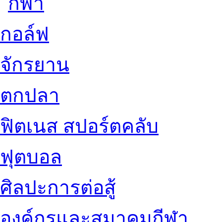
กอล์ฟ
จักรยาน
ตกปลา
ฟิตเนส สปอร์ตคลับ
ฟุตบอล
ศิลปะการต่อสู้
องค์กรและสมาคมกีฬา