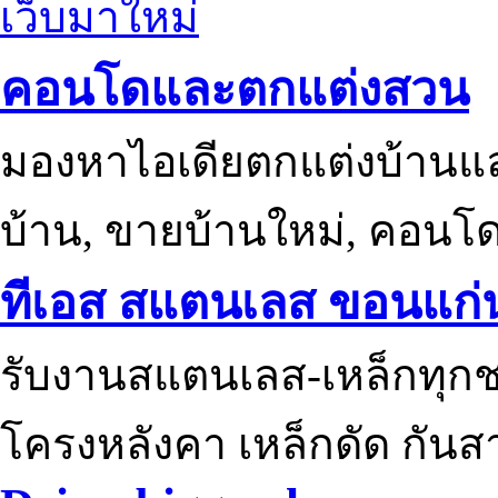
เว็บมาใหม่
คอนโดและตกแต่งสวน
มองหาไอเดียตกแต่งบ้านแ
บ้าน, ขายบ้านใหม่, คอนโ
ทีเอส สแตนเลส ขอนแก่
รับงานสแตนเลส-เหล็กทุกช
โครงหลังคา เหล็กดัด กันส