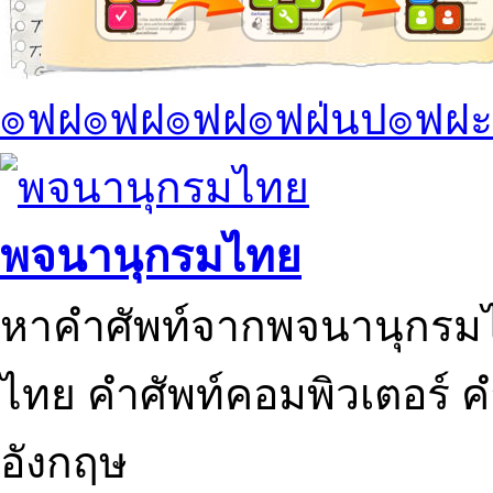
๏ฟฝ๏ฟฝ๏ฟฝ๏ฟฝ่นป๏ฟฝะ
พจนานุกรมไทย
หาคำศัพท์จากพจนานุกรมไ
ไทย คำศัพท์คอมพิวเตอร์ 
อังกฤษ