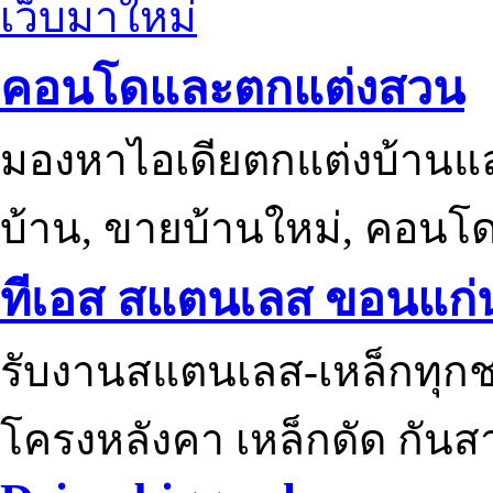
เว็บมาใหม่
คอนโดและตกแต่งสวน
มองหาไอเดียตกแต่งบ้านแ
บ้าน, ขายบ้านใหม่, คอนโ
ทีเอส สแตนเลส ขอนแก่
รับงานสแตนเลส-เหล็กทุกช
โครงหลังคา เหล็กดัด กันส