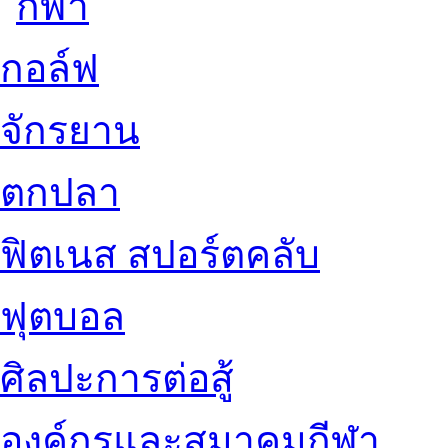
กอล์ฟ
จักรยาน
ตกปลา
ฟิตเนส สปอร์ตคลับ
ฟุตบอล
ศิลปะการต่อสู้
องค์กรและสมาคมกีฬา