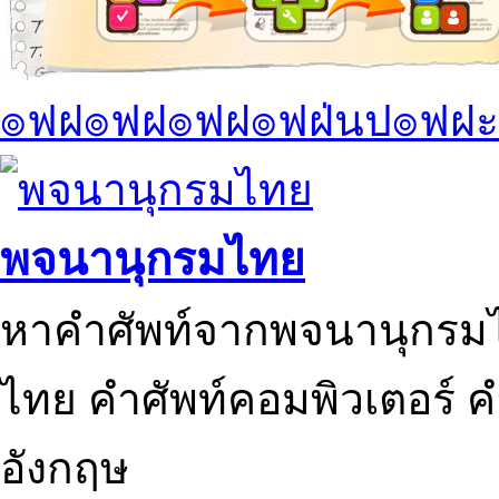
๏ฟฝ๏ฟฝ๏ฟฝ๏ฟฝ่นป๏ฟฝะ
พจนานุกรมไทย
หาคำศัพท์จากพจนานุกรมไ
ไทย คำศัพท์คอมพิวเตอร์ 
อังกฤษ