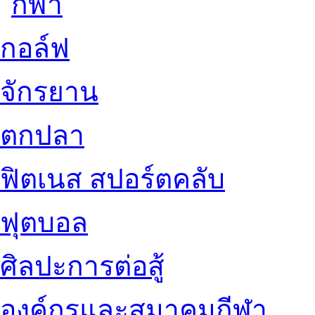
กอล์ฟ
จักรยาน
ตกปลา
ฟิตเนส สปอร์ตคลับ
ฟุตบอล
ศิลปะการต่อสู้
องค์กรและสมาคมกีฬา