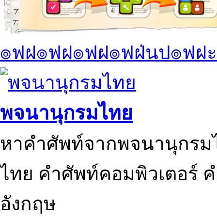
๏ฟฝ๏ฟฝ๏ฟฝ๏ฟฝ่นป๏ฟฝะ
พจนานุกรมไทย
หาคำศัพท์จากพจนานุกรมไ
ไทย คำศัพท์คอมพิวเตอร์ 
อังกฤษ