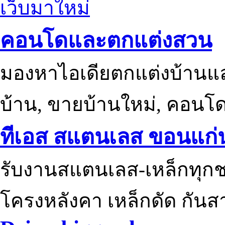
เว็บมาใหม่
คอนโดและตกแต่งสวน
มองหาไอเดียตกแต่งบ้านแ
บ้าน, ขายบ้านใหม่, คอนโ
ทีเอส สแตนเลส ขอนแก่
รับงานสแตนเลส-เหล็กทุกช
โครงหลังคา เหล็กดัด กันส