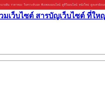
ำนายฝัน
ราคาทอง
วิเคราะห์บอล
ฟังเพลงออนไลน์
ดูทีวีออนไลน์
หนังใหม่
ดูละครย้อนห
มเว็บไซต์ สารบัญเว็บไซต์ ที่ใหญ