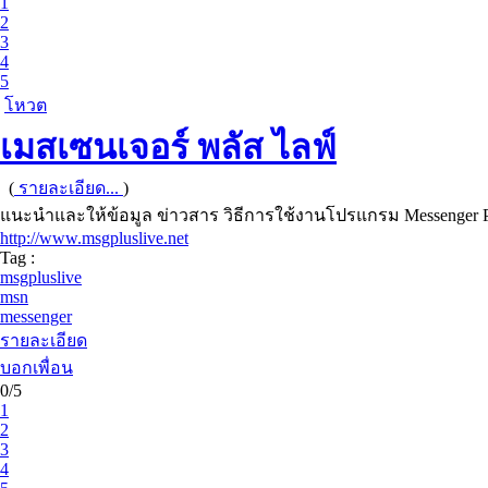
1
2
3
4
5
โหวต
เมสเซนเจอร์ พลัส ไลฟ์
(
รายละเอียด...
)
แนะนำและให้ข้อมูล ข่าวสาร วิธีการใช้งานโปรแกรม Messenger P
http://www.msgpluslive.net
Tag :
msgpluslive
msn
messenger
รายละเอียด
บอกเพื่อน
0/5
1
2
3
4