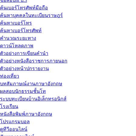
ข้อสอบnt ป.3
ค้นเบอร์โทรศัพท์มือถือ
ค้นหาบุคคลในทะเบียนราษฎร์
ค้นหาเบอร์โทร
ค้นหาเบอร์โทรศัพท์
คำนวณระยะทาง
ดาวน์โหลดภาพ
ตัวอย่างการเขียนคำนำ
ตัวอย่างหนังสือราชการภายนอก
ตัวอย่างหน้าปกรายงาน
ท่องเที่ยว
บทสัมภาษณ์งานภาษาอังกฤษ
ผลสอบนักธรรมชั้นโท
ระบบทะเบียนบ้านอิเล็กทรอนิกส์
โรงเรียน
หนังสือพิมพ์ภาษาอังกฤษ
โปรแกรมบอล
ดูทีวีออนไลน์