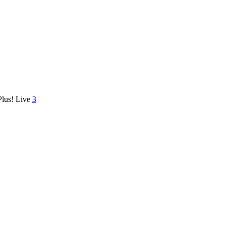
lus! Live
3