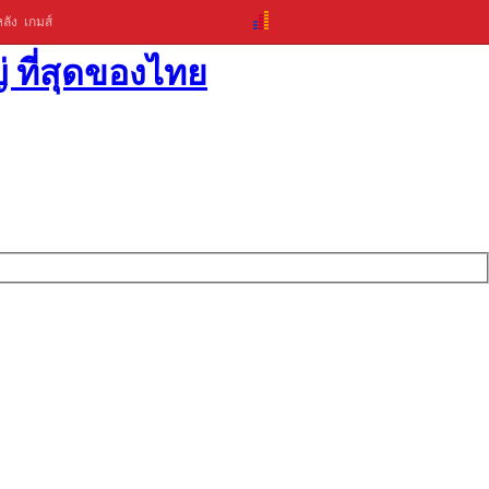
ลัง
เกมส์
่ ที่สุดของไทย