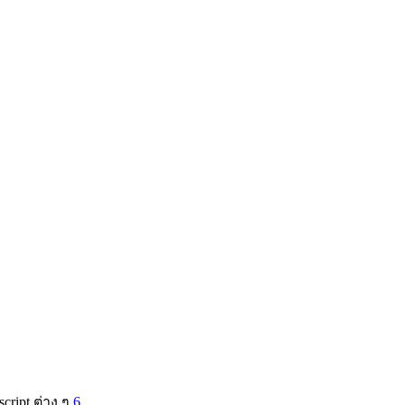
cript ต่าง ๆ
6