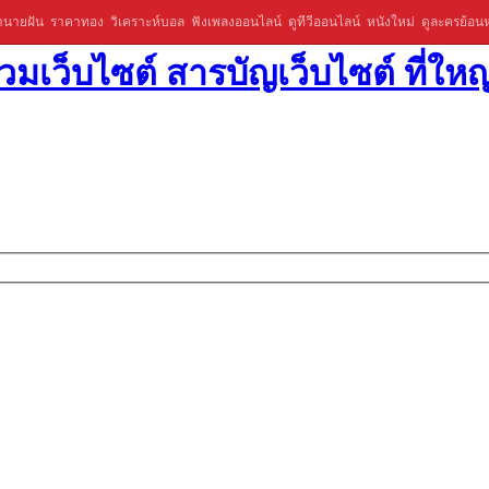
ำนายฝัน
ราคาทอง
วิเคราะห์บอล
ฟังเพลงออนไลน์
ดูทีวีออนไลน์
หนังใหม่
ดูละครย้อนห
มเว็บไซต์ สารบัญเว็บไซต์ ที่ใหญ