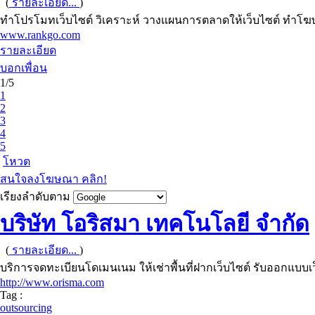
(
รายละเอียด...
)
ทำโปรโมทเว็บไซต์ วิเคราะห์ วางแผนการตลาดให้เว็บไซต์ ทำโฆษ
www.rankgo.com
รายละเอียด
บอกเพื่อน
1/5
1
2
3
4
5
โหวต
สนใจลงโฆษณา คลิก!
เรียงลำดับตาม
บริษัท โอริสมา เทคโนโลยี จำกัด
(
รายละเอียด...
)
บริการจดทะเบียนโดเมนเนม ให้เช่าพื้นที่ฝากเว็บไซต์ รับออกแบบเ
http://www.orisma.com
Tag :
outsourcing