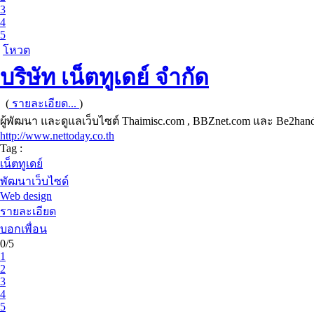
3
4
5
โหวต
บริษัท เน็ตทูเดย์ จำกัด
(
รายละเอียด...
)
ผู้พัฒนา และดูแลเว็บไซต์ Thaimisc.com , BBZnet.com และ Be2ha
http://www.nettoday.co.th
Tag :
เน็ตทูเดย์
พัฒนาเว็บไซด์
Web design
รายละเอียด
บอกเพื่อน
0/5
1
2
3
4
5