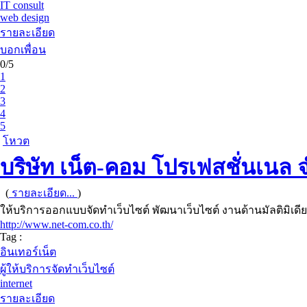
IT consult
web design
รายละเอียด
บอกเพื่อน
0/5
1
2
3
4
5
โหวต
บริษัท เน็ต-คอม โปรเฟสชั่นเนล 
(
รายละเอียด...
)
ให้บริการออกแบบจัดทำเว็บไซต์ พัฒนาเว็บไซต์ งานด้านมัลติมิเดีย
http://www.net-com.co.th/
Tag :
อินเทอร์เน็ต
ผู้ให้บริการจัดทำเว็บไซต์
internet
รายละเอียด