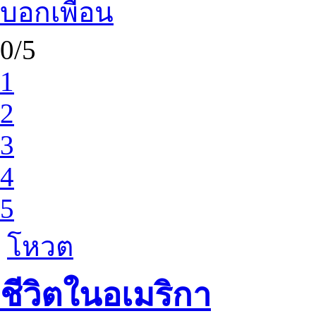
บอกเพื่อน
0/5
1
2
3
4
5
โหวต
ชีวิตในอเมริกา