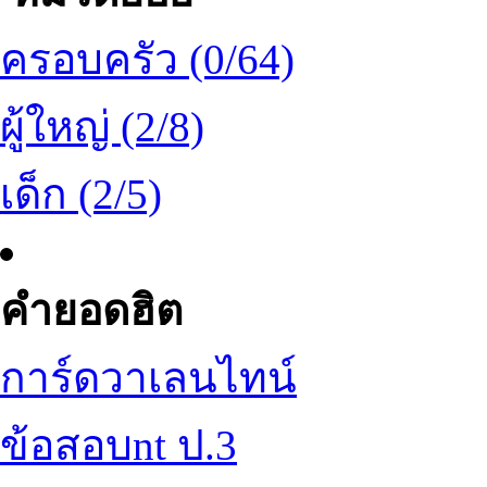
ครอบครัว (0/64)
ผู้ใหญ่ (2/8)
เด็ก (2/5)
คำยอดฮิต
การ์ดวาเลนไทน์
ข้อสอบnt ป.3