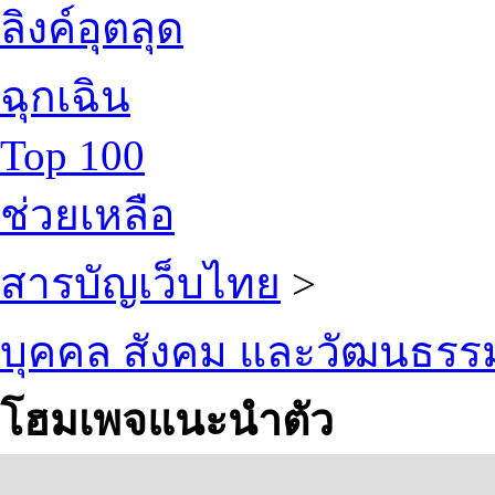
ลิงค์อุตลุด
ฉุกเฉิน
Top 100
ช่วยเหลือ
สารบัญเว็บไทย
>
บุคคล สังคม และวัฒนธรร
โฮมเพจแนะนำตัว