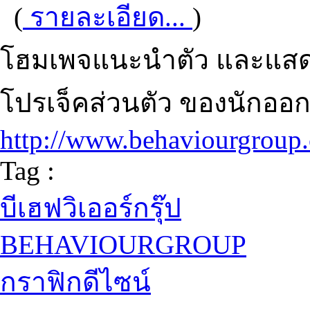
(
รายละเอียด...
)
โฮมเพจแนะนำตัว และแสด
โปรเจ็คส่วนตัว ของนักออกแบ
http://www.behaviourgroup
Tag :
บีเฮฟวิเออร์กรุ๊ป
BEHAVIOURGROUP
กราฟิกดีไซน์