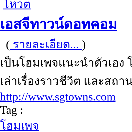
โหวต
เอสจีทาวน์ดอทคอม
(
รายละเอียด...
)
เป็นโฮมเพจแนะนำตัวเอง โ
เล่าเรื่องราวชีวิต และสถานที
http://www.sgtowns.com
Tag :
โฮมเพจ