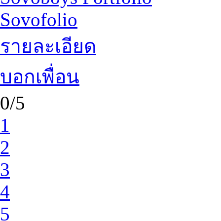
Sovofolio
รายละเอียด
บอกเพื่อน
0/5
1
2
3
4
5