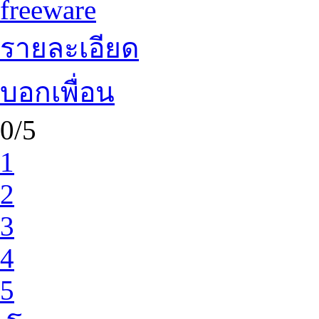
freeware
รายละเอียด
บอกเพื่อน
0/5
1
2
3
4
5