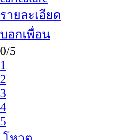
รายละเอียด
บอกเพื่อน
0/5
1
2
3
4
5
โหวต