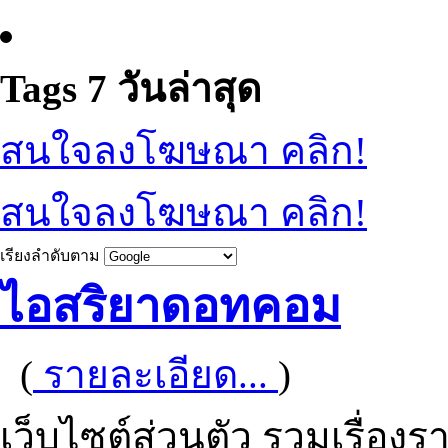
Tags 7 วันล่าสุด
สนใจลงโฆษณา คลิก!
สนใจลงโฆษณา คลิก!
เรียงลำดับตาม
ไอสริยาดอทคอม
(
รายละเอียด...
)
เว็บไซต์ส่วนตัว รวมเรื่องรา