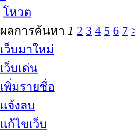
โหวต
ผลการค้นหา
1
2
3
4
5
6
7
เว็บมาใหม่
เว็บเด่น
เพิ่มรายชื่อ
แจ้งลบ
แก้ไขเว็บ