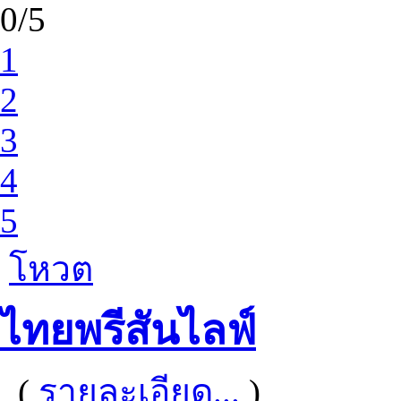
0/5
1
2
3
4
5
โหวต
ไทยพรีสันไลฟ์
(
รายละเอียด...
)