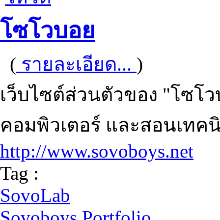
โซโวบอย
(
รายละเอียด...
)
เว็บไซต์ส่วนตัวของ "โซโว
คอมพิวเตอร์ และสอนเทคน
http://www.sovoboys.net
Tag :
SovoLab
Sovoboys Portfolio