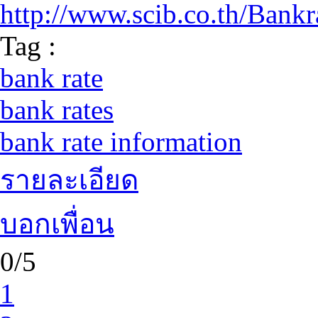
http://www.scib.co.th/Bankr
Tag :
bank rate
bank rates
bank rate information
รายละเอียด
บอกเพื่อน
0/5
1