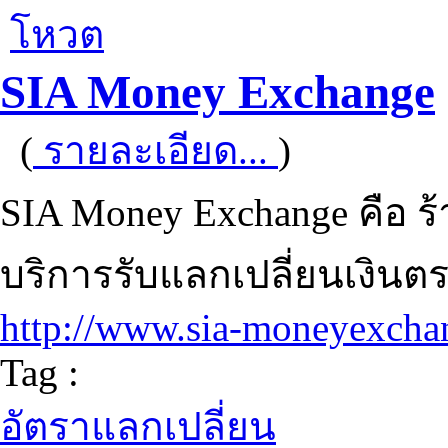
โหวต
SIA Money Exchange
(
รายละเอียด...
)
SIA Money Exchange คือ ร
บริการรับแลกเปลี่ยนเงินต
http://www.sia-moneyexch
Tag :
อัตราแลกเปลี่ยน