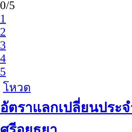
0/5
1
2
3
4
5
โหวต
อัตราแลกเปลี่ยนประจ
ศรีอยุธยา