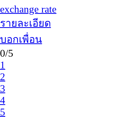
exchange rate
รายละเอียด
บอกเพื่อน
0/5
1
2
3
4
5