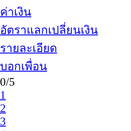
ค่าเงิน
อัตราแลกเปลี่ยนเงิน
รายละเอียด
บอกเพื่อน
0/5
1
2
3