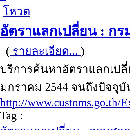
โหวต
อัตราแลกเปลี่ยน : กร
(
รายละเอียด...
)
บริการค้นหาอัตราแลกเปลี่
มกราคม 2544 จนถึงปัจจุบ
http://www.customs.go.th/
Tag :