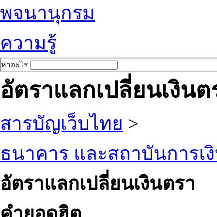
พจนานุกรม
ความรู้
หาอะไร
อัตราแลกเปลี่ยนเงินต
สารบัญเว็บไทย
>
ธนาคาร และสถาบันการเง
อัตราแลกเปลี่ยนเงินตรา
คำยอดฮิต