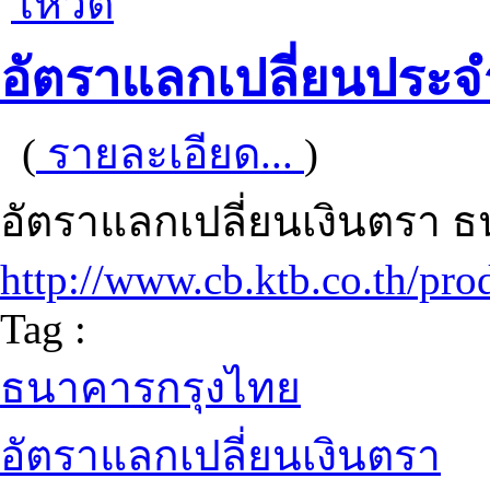
โหวต
อัตราแลกเปลี่ยนประจ
(
รายละเอียด...
)
อัตราแลกเปลี่ยนเงินตรา 
http://www.cb.ktb.co.th/prod
Tag :
ธนาคารกรุงไทย
อัตราแลกเปลี่ยนเงินตรา