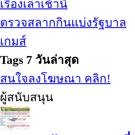
เรื่องเล่าเช้านี้
ตรวจสลากกินแบ่งรัฐบาล
เกมส์
Tags 7 วันล่าสุด
สนใจลงโฆษณา คลิก!
ผู้สนับสนุน