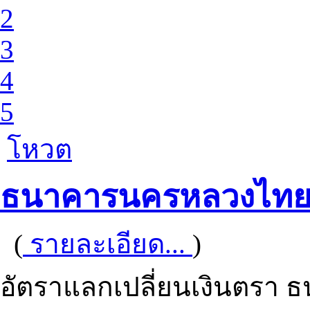
2
3
4
5
โหวต
ธนาคารนครหลวงไท
(
รายละเอียด...
)
อัตราแลกเปลี่ยนเงินตร