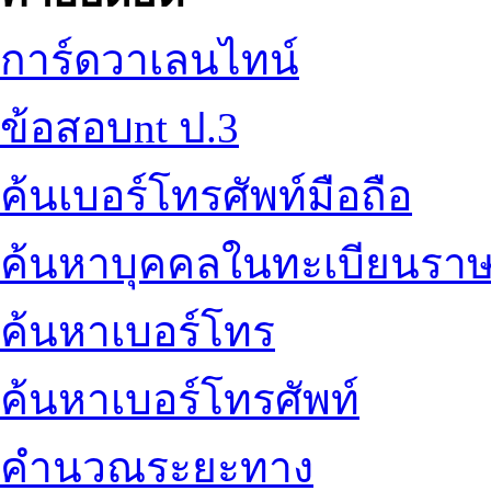
การ์ดวาเลนไทน์
ข้อสอบnt ป.3
ค้นเบอร์โทรศัพท์มือถือ
ค้นหาบุคคลในทะเบียนราษ
ค้นหาเบอร์โทร
ค้นหาเบอร์โทรศัพท์
คำนวณระยะทาง