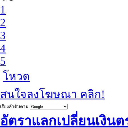
1
2
3
4
5
โหวต
สนใจลงโฆษณา คลิก!
เรียงลำดับตาม
อัตราแลกเปลี่ยนเงิน