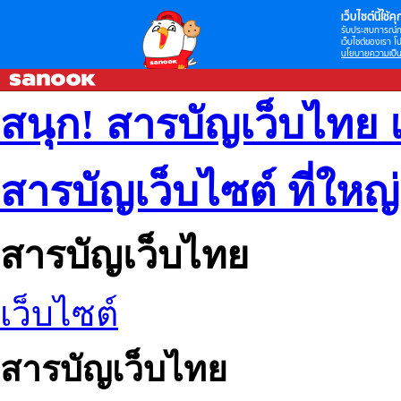
เว็บไซต์นี้ใช้คุก
รับประสบการณ์กา
เว็บไซต์ของเรา โป
นโยบายความเป็น
สนุก! สารบัญเว็บไทย 
สารบัญเว็บไซต์ ที่ใหญ
สารบัญเว็บไทย
เว็บไซต์
สารบัญเว็บไทย