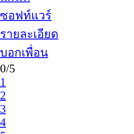
ซอฟท์แวร์
รายละเอียด
บอกเพื่อน
0/5
1
2
3
4