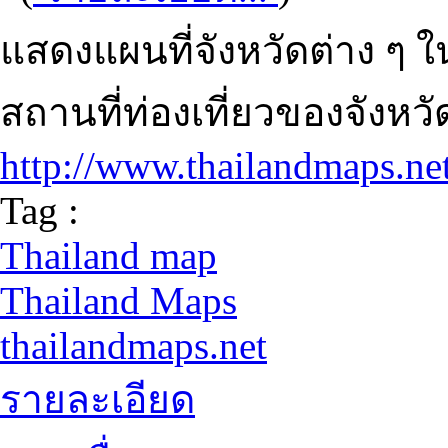
แสดงแผนที่จังหวัดต่าง ๆ
สถานที่ท่องเที่ยวของจังห
http://www.thailandmaps.ne
Tag :
Thailand map
Thailand Maps
thailandmaps.net
รายละเอียด