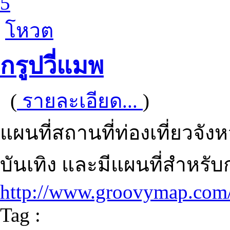
5
โหวต
กรูปวี่แมพ
(
รายละเอียด...
)
แผนที่สถานที่ท่องเที่ยวจั
บันเทิง และมีแผนที่สำหรับ
http://www.groovymap.com
Tag :