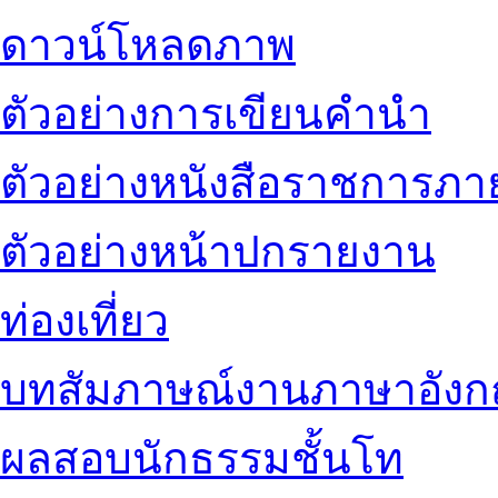
ดาวน์โหลดภาพ
ตัวอย่างการเขียนคำนำ
ตัวอย่างหนังสือราชการภ
ตัวอย่างหน้าปกรายงาน
ท่องเที่ยว
บทสัมภาษณ์งานภาษาอัง
ผลสอบนักธรรมชั้นโท