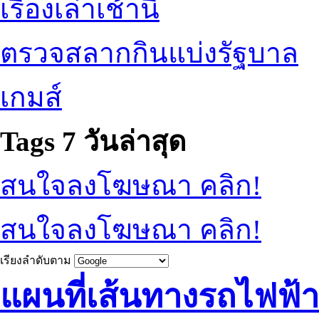
เรื่องเล่าเช้านี้
ตรวจสลากกินแบ่งรัฐบาล
เกมส์
Tags 7 วันล่าสุด
สนใจลงโฆษณา คลิก!
สนใจลงโฆษณา คลิก!
เรียงลำดับตาม
แผนที่เส้นทางรถไฟฟ้า