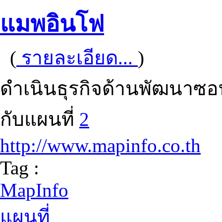
แมพอินโฟ
(
รายละเอียด...
)
ดำเนินธุรกิจด้านพัฒนาซอฟต
กับแผนที่
2
http://www.mapinfo.co.th
Tag :
MapInfo
แผนที่