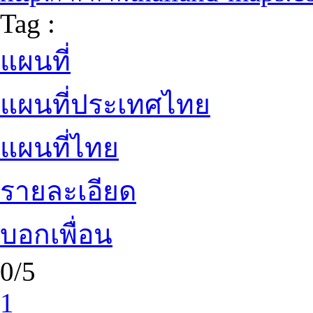
Tag :
แผนที่
แผนที่ประเทศไทย
แผนที่ไทย
รายละเอียด
บอกเพื่อน
0/5
1