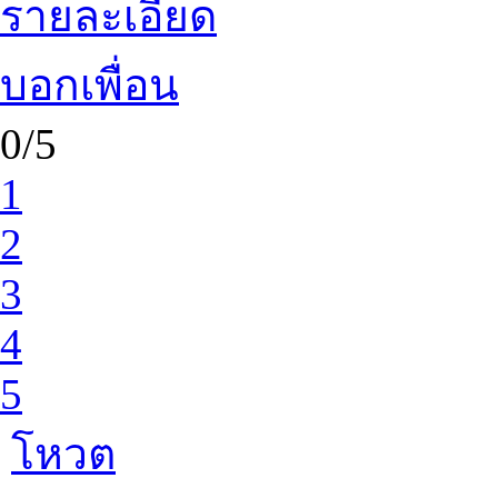
รายละเอียด
บอกเพื่อน
0/5
1
2
3
4
5
โหวต