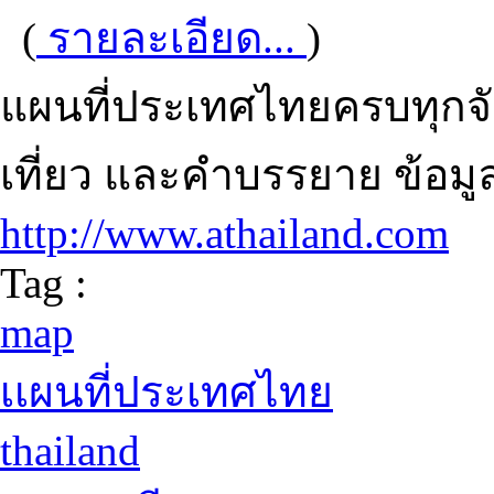
(
รายละเอียด...
)
แผนที่ประเทศไทยครบทุกจั
เที่ยว และคำบรรยาย ข้อมูลก
http://www.athailand.com
Tag :
map
เเผนที่ประเทศไทย
thailand