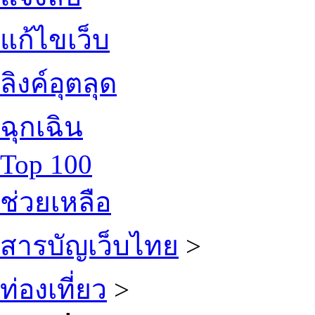
แก้ไขเว็บ
ลิงค์อุตลุด
ฉุกเฉิน
Top 100
ช่วยเหลือ
สารบัญเว็บไทย
>
ท่องเที่ยว
>