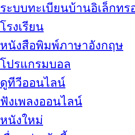
ระบบทะเบียนบ้านอิเล็กทรอ
โรงเรียน
หนังสือพิมพ์ภาษาอังกฤษ
โปรแกรมบอล
ดูทีวีออนไลน์
ฟังเพลงออนไลน์
หนังใหม่