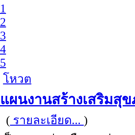
1
2
3
4
5
โหวต
แผนงานสร้างเสริมสุข
(
รายละเอียด...
)