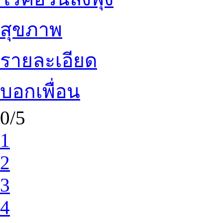
สุขภาพ
รายละเอียด
บอกเพื่อน
0/5
1
2
3
4