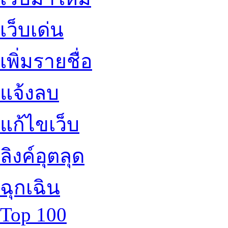
เว็บเด่น
เพิ่มรายชื่อ
แจ้งลบ
แก้ไขเว็บ
ลิงค์อุตลุด
ฉุกเฉิน
Top 100