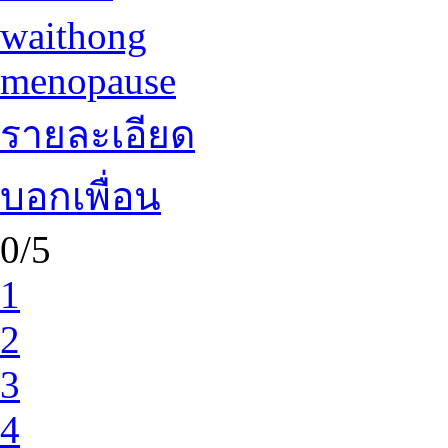
waithong
menopause
รายละเอียด
บอกเพื่อน
0/5
1
2
3
4