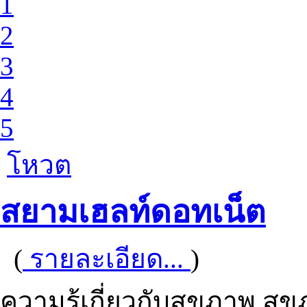
1
2
3
4
5
โหวต
สยามเฮลท์ดอทเน็ต
(
รายละเอียด...
)
ความรู้เกี่ยวกับสุขภาพ ส