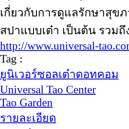
เกี่ยวกับการดูแลรักษาสุ
สปาแบบเต๋า เป็นต้น รวมถึงเ
http://www.universal-tao.c
Tag :
ยูนิเวอร์ซอลเต๋าดอทคอม
Universal Tao Center
Tao Garden
รายละเอียด