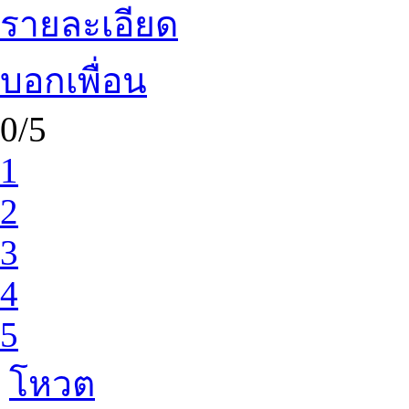
รายละเอียด
บอกเพื่อน
0/5
1
2
3
4
5
โหวต