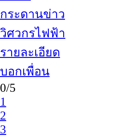
กระดานข่าว
วิศวกรไฟฟ้า
รายละเอียด
บอกเพื่อน
0/5
1
2
3