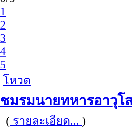
1
2
3
4
5
โหวต
ชมรมนายทหารอาวุโส ร
(
รายละเอียด...
)