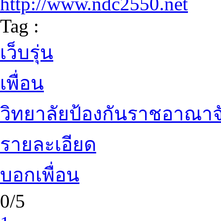
http://www.ndc2550.net
Tag :
เว็บรุ่น
เพื่อน
วิทยาลัยป้องกันราชอาณาจ
รายละเอียด
บอกเพื่อน
0/5