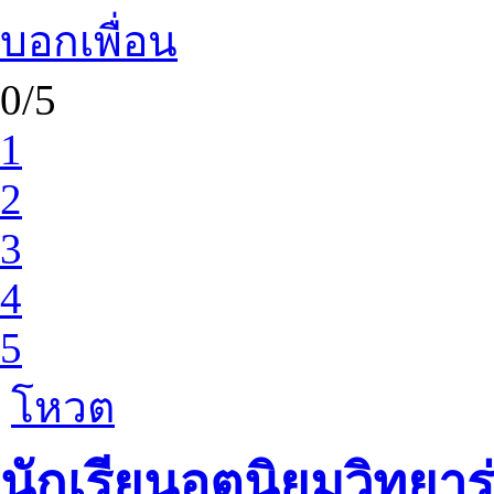
บอกเพื่อน
0/5
1
2
3
4
5
โหวต
นักเรียนอุตุนิยมวิทยารุ