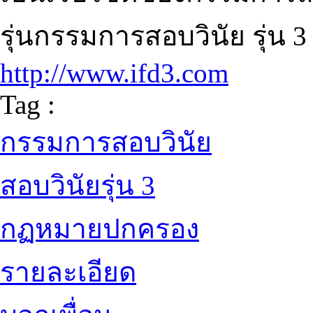
รุ่นกรรมการสอบวินัย รุ่น 
http://www.ifd3.com
Tag :
กรรมการสอบวินัย
สอบวินัยรุ่น 3
กฏหมายปกครอง
รายละเอียด