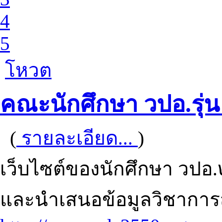
4
5
โหวต
คณะนักศึกษา วปอ.รุ่
(
รายละเอียด...
)
เว็บไซต์ของนักศึกษา วปอ.๒๕
และนำเสนอข้อมูลวิชาการส