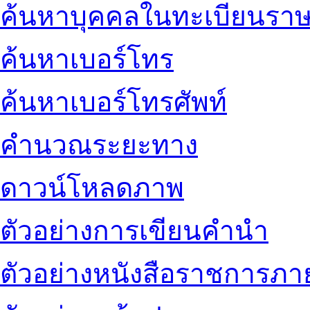
ค้นหาบุคคลในทะเบียนราษ
ค้นหาเบอร์โทร
ค้นหาเบอร์โทรศัพท์
คำนวณระยะทาง
ดาวน์โหลดภาพ
ตัวอย่างการเขียนคำนำ
ตัวอย่างหนังสือราชการภ