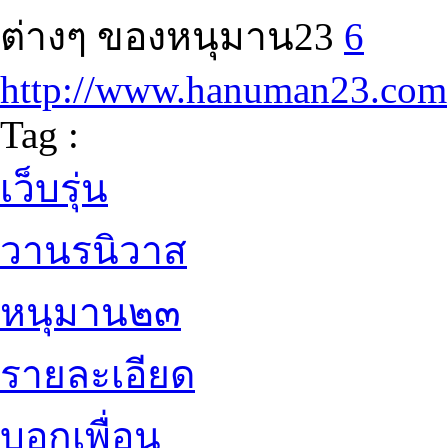
ต่างๆ ของหนุมาน23
6
http://www.hanuman23.com
Tag :
เว็บรุ่น
วานรนิวาส
หนุมาน๒๓
รายละเอียด
บอกเพื่อน