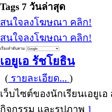
Tags 7 วันล่าสุด
สนใจลงโฆษณา คลิก!
สนใจลงโฆษณา คลิก!
เรียงลำดับตาม
เอยูเอ รัชโยธิน
(
รายละเอียด...
)
เว็บไซต์ของนักเรียนเอยูเ
กิจกรรม และรูปภาพ
1