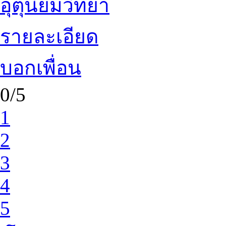
อุตุนิยมวิทยา
รายละเอียด
บอกเพื่อน
0/5
1
2
3
4
5